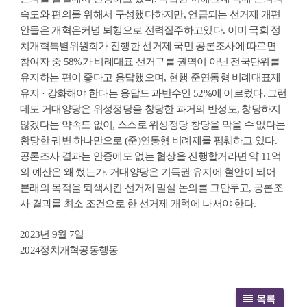
속도와 편의를 위해서 구성했다하지만, 언급되는 선거제 개편
안들은 개혁은커녕 퇴행으로 전력질주하고있다. 이미 국회 정
치개혁특별위원회가 진행한 선거제 국민 공론조사에 따르면
참여자 중 58%가 비례대표 선거구를 권역이 아닌 전국단위를
유지하는 편이 좋다고 응답했으며, 현행 준연동형 비례대표제
유지 · 강화해야 한다는 응답도 과반수인 52%에 이르렀다. 그런
데도 거대양당은 위성정당을 창당한 과거의 반성도, 창당하지
않겠다는 약속도 없이, 스스로 위성정당 창당을 막을 수 없다는
황당한 궤변 하나만으로 (준)연동형 비례제를 폄훼하고 있다.
공론조사 결과는 안중에도 없는 협상을 진행할거라면 약 11억
의 예산은 왜 썼는가. 거대양당은 기득권 유지에 혈안이 되어
본래의 목적을 퇴색시킨 선거제 밀실 논의를 그만두고, 공론조
사 결과를 최소 조건으로 한 선거제 개혁에 나서야 한다.
2023년 9월 7일
2024정치개혁공동행동
목록