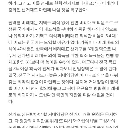
하라. 그리고 이를 전제로 현행 선거제보다 대표성과 비례성이
강화된 선거제도 마련에 나설 것을 촉구한다.
권역별 비례제는 지역구 의석 없이 전면 비례대표 의원으로 구
성된 국가에서 지역 대표성을 부여하기 위한 하나의 대안으로
나 유의미하지, 지역구 의석과 비례대표 의석간 비율이 5.4 대 1
에 이르는 한국에는 도입할 이유가 없다. 가뜩이나 비례대표 의
석이 47석 뿐인 한국에서 비례대표 선거구를 3개 권역으로 나
누게 된다면 비례대표 의석 획득을 위한 최소 득표율은 현행 봉
쇄조항인 3%보다 더 높아질 수밖에 없다. 더군다나 전국 득표
율 3% 이상 획득이 전제가 되다보니 진입장벽은 두 겹이 된다.
결국, 전국적 지지도가 높은 거대양당만 비례대표 의석을 나눠
갖는 최악의 환경이 마련되는 것이다. 심지어 거대양당이 권역
별 비례제만 먼저 합의해 놓고 그 뒤에 은근슬쩍 병립형 비례제
로의 회귀까지 시도한다면 국민의 지탄을 피할 수 없을 것이
다.
선거로 심판받아야 할 거대양당은 선거제 개혁 원칙은 무시하
고, 각 정당의 이익만을 위해 또 다시 '2+2 협의체'를 구성하여
논의를 밀실에서 진행하고 있다. 복잡한 이해관계 속에 논의의