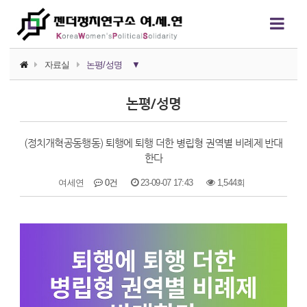
자료실
논평/성명
▼
소식지
논평/성명
논평/성명
(정치개혁공동행동) 퇴행에 퇴행 더한 병립형 권역별 비례제 반대
언론보도
한다
연구자료
여세연
0건
23-09-07 17:43
1,544회
행사자료
본문
카드뉴스
정치에서의 여성폭력
영상자료