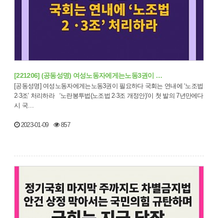
[221206] (공동성명) 여성노동자에게는노동3권이 …
[공동성명] 여성노동자에게는노동3권이 필요하다 국회는 연내에 ‘노조법
2∙3조’ 처리하라 ‘노란봉투법(노조법 2∙3조 개정안)’이 첫 발의 7년만에다
시 국…
2023-01-09
857