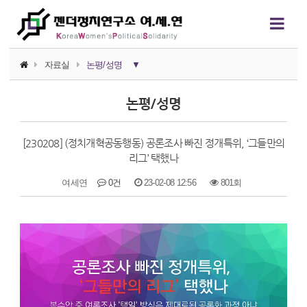
자료실
논평/성명
▼
소식지
논평/성명
논평/성명
[230208] (정치개혁공동행동) 공론조사 빠진 정개특위, ‘그들만의
언론보도
리그’ 택했나
연구자료
여세연
0건
23-02-08 12:56
801회
행사자료
본문
카드뉴스
정치에서의 여성폭력
영상자료