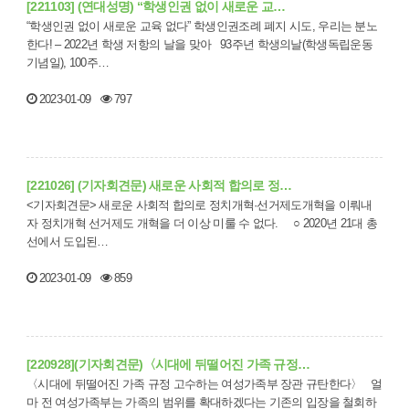
[221103] (연대성명) “학생인권 없이 새로운 교…
“학생인권 없이 새로운 교육 없다” 학생인권조례 폐지 시도, 우리는 분노
한다! – 2022년 학생 저항의 날을 맞아 93주년 학생의날(학생독립운동
기념일), 100주…
2023-01-09
797
[221026] (기자회견문) 새로운 사회적 합의로 정…
<기자회견문> 새로운 사회적 합의로 정치개혁·선거제도개혁을 이뤄내
자 정치개혁 선거제도 개혁을 더 이상 미룰 수 없다. ○ 2020년 21대 총
선에서 도입된…
2023-01-09
859
[220928](기자회견문)〈시대에 뒤떨어진 가족 규정…
〈시대에 뒤떨어진 가족 규정 고수하는 여성가족부 장관 규탄한다〉 얼
마 전 여성가족부는 가족의 범위를 확대하겠다는 기존의 입장을 철회하