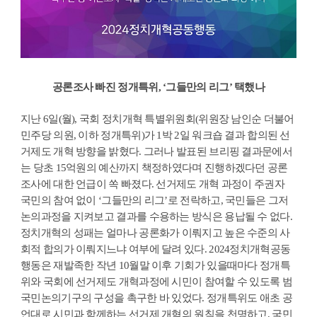
공론조사 빠진 정개특위, ‘그들만의 리그’ 택했나
지난 6일(월), 국회 정치개혁 특별위원회(위원장 남인순 더불어
민주당 의원, 이하 정개특위)가 1박 2일 워크숍 결과 합의된 선
거제도 개혁 방향을 밝혔다. 그러나 발표된 브리핑 결과문에서
는 당초 15억원의 예산까지 책정하였다며 진행하겠다던 공론
조사에 대한 언급이 쏙 빠졌다. 선거제도 개혁 과정이 주권자
국민의 참여 없이 ‘그들만의 리그’로 전락하고, 국민들은 그저
논의과정을 지켜보고 결과를 수용하는 방식은 용납될 수 없다.
정치개혁의 성패는 얼마나 공론화가 이뤄지고 높은 수준의 사
회적 합의가 이뤄지느냐 여부에 달려 있다. 2024정치개혁공동
행동은 재발족한 작년 10월말 이후 기회가 있을때마다 정개특
위와 국회에 선거제도 개혁과정에 시민이 참여할 수 있도록 범
국민논의기구의 구성을 촉구한 바 있었다. 정개특위도 애초 공
언대로 시민과 함께하는 선거제 개혁의 원칙을 천명하고, 국민