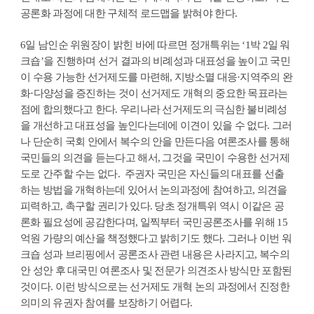
공론화 과정에 대한 구체적 로드맵을 밝혀야 한다.
6일 남인순 위원장이 밝힌 바에 따르면 정개특위는 ‘1박 2일 워
크숍’을 진행하며 선거 결과의 비례성과 대표성을 높이고 국민
이 수용 가능한 선거제도를 마련해, 지방소멸 대응·지역주의 완
화·다양성을 증진하는 것이 선거제도 개혁의 중요한 목표라는
점에 합의했다고 한다. 우리나라 선거제도의 극심한 불비례성
을 개선하고 대표성을 높인다는데에 이견이 있을 수 없다. 그러
나 단순히 국회 안에서 복수의 안을 만든다음 여론조사를 통해
국민들의 의견을 듣는다고 해서, 그것을 국민이 수용한 선거제
도로 간주할 수는 없다. 주권자 국민은 자신들의 대표를 선출
하는 방법을 개혁하는데 있어서 논의과정에 참여하고, 의견을
피력하고, 촉구할 권리가 있다. 당초 정개특위 역시 이같은 공
론화 필요성에 공감한다며, 일찍부터 국민공론조사를 위해 15
억원 가량의 예산을 책정했다고 밝히기도 했다. 그러나 이번 워
크숍 성과 브리핑에서 공론조사 관련 내용은 사라지고, 복수의
안 성안 후 대국민 여론조사 및 전문가 의견조사 방식만 포함된
것이다. 이런 방식으로는 선거제도 개혁 논의 과정에서 진정한
의미의 유권자 참여를 보장하기 어렵다.