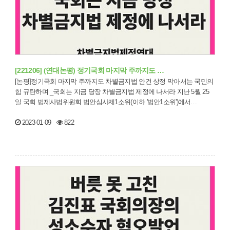
[221206] (연대논평) 정기국회 마지막 주까지도 …
[논평]정기국회 마지막 주까지도 차별금지법 안건 상정 막아서는 국민의
힘 규탄하며 _국회는 지금 당장 차별금지법 제정에 나서라 지난 5월 25
일 국회 법제사법위원회 법안심사제1소위(이하 '법안1소위')에서…
2023-01-09
822