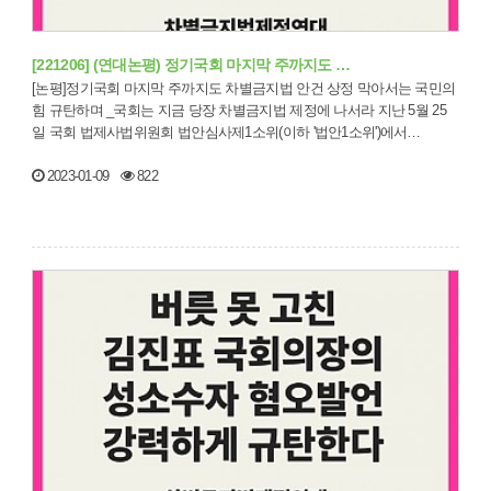
[221206] (연대논평) 정기국회 마지막 주까지도 …
[논평]정기국회 마지막 주까지도 차별금지법 안건 상정 막아서는 국민의
힘 규탄하며 _국회는 지금 당장 차별금지법 제정에 나서라 지난 5월 25
일 국회 법제사법위원회 법안심사제1소위(이하 '법안1소위')에서…
2023-01-09
822