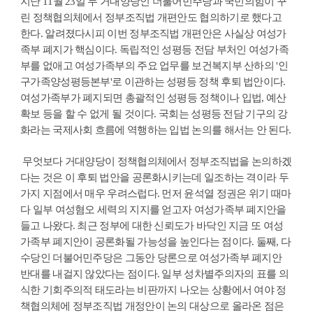
지난 11월 23일 두 거대양당인 더불어민주당과 국민의힘이 꾸
린 정책협의체에서 정부조직법 개편안도 협의하기로 했다고
한다. 알려졌다시피 이번 정부조직법 개편안은 사실상 여성가
족부 폐지가 핵심이다. 독립적인 성평등 전담 부처인 여성가족
부를 없애고 여성가족부의 주요 업무를 보건복지부 산하의 '인
구가족양성평등본부'로 이관하는 성평등 정책 후퇴 법안이다.
여성가족부가 폐지되면 총괄적인 성평등 정책이나 입법, 예산
확보 등을 할 수 없게 될 것이다. 국회는 성평등 전담 기구의 강
화라는 국제사회 흐름에 역행하는 입법 논의를 해서는 안 된다.
무엇보다 거대양당이 정책협의체에서 정부조직법을 논의하겠
다는 것은 이 후퇴 법안을 공론화시키는데 일조하는 격이라 두
가지 지점에서 매우 우려스럽다. 먼저 윤석열 정권은 위기 때마
다 일부 여성혐오 세력의 지지를 얻고자 여성가족부 폐지안을
들고 나왔다. 최근 정부에 대한 신뢰도가 바닥인 지금 또 여성
가족부 폐지안이 공론화될 가능성을 높인다는 점이다. 둘째, 다
수당인 더불어민주당은 그동안 당론으로 여성가족부 폐지안
반대를 내걸지 않았다는 점이다. 일부 성차별주의자의 표를 의
식한 기회주의적 태도라는 비판까지 나오는 상황에서 여야 정
책협의체에 정부조직법 개정안이 논의 대상으로 올라온 점은