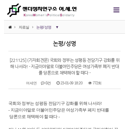
자료실
논평/성명
▼
소식지
논평/성명
논평/성명
[221125] (기자회견문) 국회와 정부는 성평등 전담기구 강화를 위
언론보도
해 나서라! - 지금이야말로 더불어민주당은 여성가족부 폐지 반대
를 당론으로 채택해야 할 때다 -
연구자료
여세연
0건
23-01-09 18:20
772회
행사자료
본문
카드뉴스
국회와 정부는 성평등 전담기구 강화를 위해 나서라!
정치에서의 여성폭력
- 지금이야말로 더불어민주당은 여성가족부 폐지 반대를
당론으로 채택해야 할 때다 -
영상자료