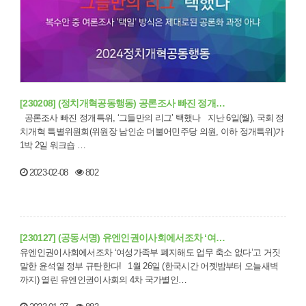
[230208] (정치개혁공동행동) 공론조사 빠진 정개…
공론조사 빠진 정개특위, ‘그들만의 리그’ 택했나 지난 6일(월), 국회 정
치개혁 특별위원회(위원장 남인순 더불어민주당 의원, 이하 정개특위)가
1박 2일 워크숍 …
2023-02-08
802
[230127] (공동서명) 유엔인권이사회에서조차 ‘여…
유엔인권이사회에서조차 ‘여성가족부 폐지해도 업무 축소 없다’고 거짓
말한 윤석열 정부 규탄한다! 1월 26일 (한국시간 어젯밤부터 오늘새벽
까지) 열린 유엔인권이사회의 4차 국가별인…