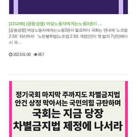
[221206] (공동성명) 여성노동자에게는노동3권이 …
[공동성명] 여성노동자에게는노동3권이 필요하다 국회는 연내에 ‘노조법
2∙3조’ 처리하라 ‘노란봉투법(노조법 2∙3조 개정안)’이 첫 발의 7년만에다
시 국…
2023-01-09
857