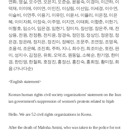
연화, 영실, 오수연, 오은지, 오준승, 윤용숙, 이경아, 이근하, 이
덕재, 이미애, 이미연, 이민진, 이상림, 이선임, 이세경, 이수연,
이슬비, 이연주, 이용기, 이유민, 이윤서, 이율리, 이은정, 이은
혜, 이이자희, 이정숙, 이주영, 이지연, 이태희, 이향춘, 이헌기,
이형호, 임소이, 임은경, 임현기, 장미자, 장선영, 장은주, 쟤, 전
상용, 전원, 전정환, 전지윤, 정경숙, 정민정, 정상인, 정운정, 정
은경, 정은래, 정지은, 정진이, 정혜민, 조문주, 조연정, 조영옥,
조용석, 조은혜, 조진희, 주하, 지니, 최수진, 최조미순, 토란, 판
이, 성지수, 김정은, 유희, 오덕조, 원동일, 소혜순, 한기영, 한미
경, 한민영, 한철희, 호정진, 홍정선, 홍진숙, 홍희정, 황미정, 희
음 (가나다순)
<English statement>
Korean human rights civil society organizations' statement on the Iran
ian government's suppression of women's protests related to hijab
Hello. We are 52 civil rights organizations in Korea.
After the death of Mahsha Amini, who was taken to the police for not