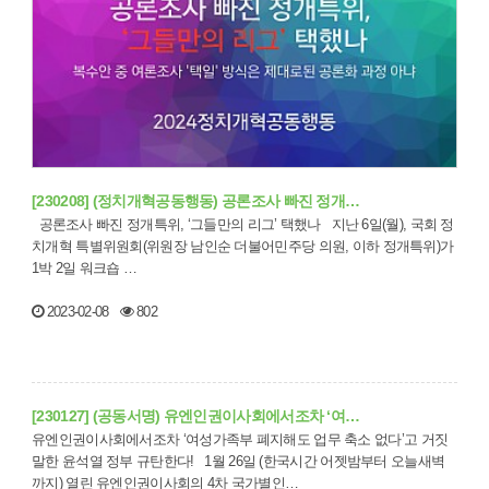
[230208] (정치개혁공동행동) 공론조사 빠진 정개…
공론조사 빠진 정개특위, ‘그들만의 리그’ 택했나 지난 6일(월), 국회 정
치개혁 특별위원회(위원장 남인순 더불어민주당 의원, 이하 정개특위)가
1박 2일 워크숍 …
2023-02-08
802
[230127] (공동서명) 유엔인권이사회에서조차 ‘여…
유엔인권이사회에서조차 ‘여성가족부 폐지해도 업무 축소 없다’고 거짓
말한 윤석열 정부 규탄한다! 1월 26일 (한국시간 어젯밤부터 오늘새벽
까지) 열린 유엔인권이사회의 4차 국가별인…