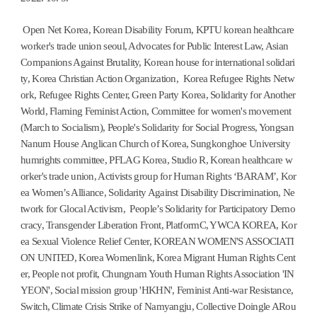
Open Net Korea, Korean Disability Forum, KPTU korean healthcare
worker's trade union seoul, Advocates for Public Interest Law, Asian
Companions Against Brutality, Korean house for international solidari
ty, Korea Christian Action Organization, Korea Refugee Rights Netw
ork, Refugee Rights Center, Green Party Korea, Solidarity for Another
World, Flaming Feminist Action, Committee for women's movement
(March to Socialism), People's Solidarity for Social Progress, Yongsan
Nanum House Anglican Church of Korea, Sungkonghoe University
humrights committee, PFLAG Korea, Studio R, Korean healthcare w
orker's trade union, Activists group for Human Rights ‘BARAM’, Kor
ea Women’s Alliance, Solidarity Against Disability Discrimination, Ne
twork for Glocal Activism, People’s Solidarity for Participatory Demo
cracy, Transgender Liberation Front, PlatformC, YWCA KOREA, Kor
ea Sexual Violence Relief Center, KOREAN WOMEN'S ASSOCIATI
ON UNITED, Korea Womenlink, Korea Migrant Human Rights Cent
er, People not profit, Chungnam Youth Human Rights Association 'IN
YEON', Social mission group 'HKHN', Feminist Anti-war Resistance,
Switch, Climate Crisis Strike of Namyangju, Collective Doingle ARou