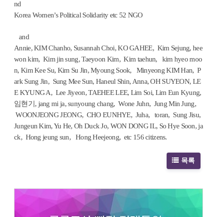
nd
Korea Women’s Political Solidarity etc 52 NGO
and
Annie, KIM Chanho, Susannah Choi, KO GAHEE, Kim Sejung, hee
won kim, Kim jin sung, Taeyoon Kim, Kim taehun, kim hyeo moo
n, Kim Kee Su, Kim Su Jin, Myoung Sook, Minyeong KIM Han, P
ark Sung Jin, Sung Mee Sun, Haneul Shin, Anna, OH SUYEON, LE
E KYUNG A, Lee Jiyeon, TAEHEE LEE, Lim Soi, Lim Eun Kyung,
임현기, jang mi ja, sunyoung chang, Wone Juhn, Jung Min Jung,
WOONJEONG JEONG, CHO EUNHYE, Juha, toran, Sung Jisu,
Jungeun Kim, Yu He, Oh Duck Jo, WON DONG IL, So Hye Soon, ja
ck, Hong jeung sun, Hong Heejeong, etc 156 citizens.
목록