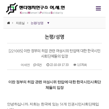
자료실
논평/성명
▼
소식지
논평/성명
논평/성명
[221005] 이란 정부의 히잡 관련 여성시위 탄압에 대한 한국시민
언론보도
사회단체들의 입장
연구자료
여세연
0건
22-10-19 17:33
1,076회
행사자료
본문
이란 정부의 히잡 관련 여성시위 탄압에 대한 한국시민사회단
카드뉴스
체들의 입장
정치에서의 여성폭력
영상자료
안녕하십니까. 저희는 한국에 있는 51개 인권시민사회단체입