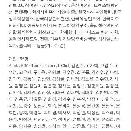
진보 3.0, 참여연대, 창작21작가회, 춘천여성회, 트랜스해방전
선, 플랫폼C, 학생사회주의자연대(준), 한국YWCA연합회, 한국
성폭력상담소, 한국여성단체연합, 한국여성민우회, 한국이주
인권센터, 이윤보다인간을, 한국여성연구소, 충남청소년인권
연합회 '인연', 사회선교모임 함께했나, 페미니스트 반전 저항,
공적인사적모임, 전환, 기후위기남양주비상행동, 십시일반밥
묵차, 콜렉티브 뒹굴(가나다 순)
개인 156명
Annie, KIM Chanho, Susannah Choi, 강민주, 고가희, 고경주, 고
수정, 고은지, 구자혁, 권명보, 권수현, 길핀풀, 김건수, 김나혜,
김덕자, 김동애, 김상연, 김상현, 김세정, 김소윤, 김수연, 김시
원, 김영윤, 김원미, 김은정, 김재천, 김정수, 김정희원, 김중연,
김지선, 김지연, 김진성, 김태윤, 김태현, 김태훈, 김한별, 김현
제, 김홍규, 김효문, 김희경, 김기수, 김수진, 남정아, 남희정, 노
서진, 노중수, 노현서, 명숙, 문바다, 문성웅, 문찬영, 문형욱, 문
희현, 뭉치, 박경득, 박미경, 박서오, 박성인, 박성진, 박소래, 박
용주, 박정현, 백선영, 사루, 성미선, 성보란, 손미현, 손소희, 손
지은, 송기훈, 송성윤, 신하늘, 안나, 안종호, 양대성, 양동민, 여