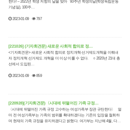
한다! – 2022년 학생 저항의 날을 맞아 93주년 학생의날(학생독립운동
기념일), 100주…
2023-01-09
797
[221026] (기자회견문) 새로운 사회적 합의로 정…
<기자회견문> 새로운 사회적 합의로 정치개혁·선거제도개혁을 이뤄내
자 정치개혁 선거제도 개혁을 더 이상 미룰 수 없다. ○ 2020년 21대 총
선에서 도입된…
2023-01-09
859
[220928](기자회견문)〈시대에 뒤떨어진 가족 규정…
〈시대에 뒤떨어진 가족 규정 고수하는 여성가족부 장관 규탄한다〉 얼
마 전 여성가족부는 가족의 범위를 확대하겠다는 기존의 입장을 철회하
며 현재의 가족 규정을 유지하겠다고 밝혔다. 여가부는 지난해 4월, 다양
한…