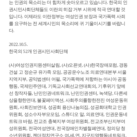
는 인권의 목소리는 더 힘차게 솟아오르고 있습니다. 한국의 인
권시민사회단체들도 이란의 히잡 거부 시위에 적극 연대할 것
입니다. 이제라도 이란정부는 여성인권 보장과 국가폭력 사죄
를 요구하는 전 세계시민의 목소리에 귀 기울이시기를 바랍니
다.
2022.10.5.
한국의 52개 인권시민사회단체
(사)여성인권지원센터살림, (사)오픈넷, (사)한국장애포럼, 경동
건설 고 정순규 유가족 모임, 공공운수노조 의료연대본부 서울
지역지부, 공익법센터 어필, 국가폭력에 저항하는 아시아 공동
행동, 국제민주연대, 기독교사회선교연대회의, 기후위기 앞에
선 창작자들, 난민인권네트워크, 난민인권센터, 녹색당, 다른세
상을향한연대, 불꽃페미액션, 사회주의를향한전진 여성운동위
원회, 사회진보연대, 성공회 용산나눔의집, 성공회대학교 인권
위원회, 성소수자부모모임, 스튜디오 알, 의료연대, 인권운동네
트워크 바람, 전교조 충북지부 여성위원회, 전교조부산지부여
성위원회, 전국여성연대, 전국장애인차별철폐연대, 정의당 청
소년위원회, 젠더정치연구소 여.세.연, 지구지역행동네트워크,