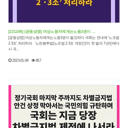
[221206] (공동성명) 여성노동자에게는노동3권이 …
[공동성명] 여성노동자에게는노동3권이 필요하다 국회는 연내에 ‘노조법
2∙3조’ 처리하라 ‘노란봉투법(노조법 2∙3조 개정안)’이 첫 발의 7년만에다
시 국…
2023-01-09
857