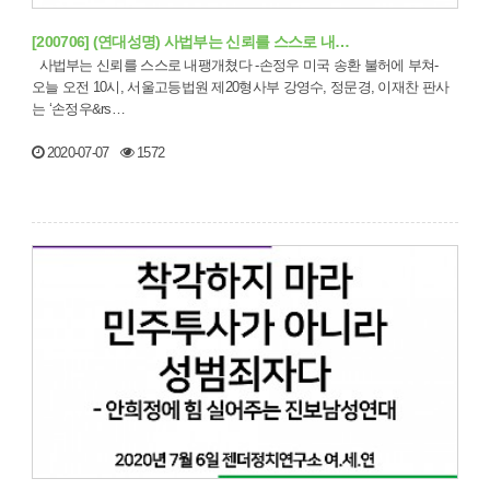
[200706] (연대성명) 사법부는 신뢰를 스스로 내…
사법부는 신뢰를 스스로 내팽개쳤다 -손정우 미국 송환 불허에 부쳐-
오늘 오전 10시, 서울고등법원 제20형사부 강영수, 정문경, 이재찬 판사
는 ‘손정우&rs…
2020-07-07
1572