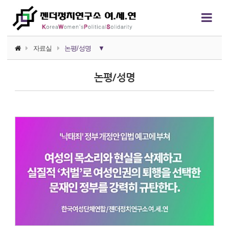
자료실
논평/성명
▼
소식지
논평/성명
논평/성명
언론보도
연구자료
행사자료
카드뉴스
정치에서의 여성폭력
영상자료