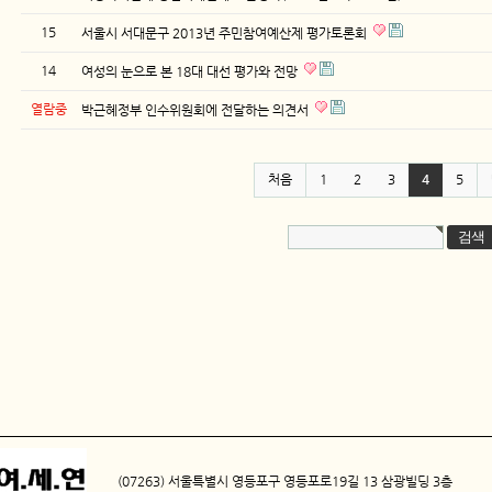
15
서울시 서대문구 2013년 주민참여예산제 평가토론회
14
여성의 눈으로 본 18대 대선 평가와 전망
열람중
박근혜정부 인수위원회에 전달하는 의견서
처음
1
2
3
4
5
(07263) 서울특별시 영등포구 영등포로19길 13 삼광빌딩 3층