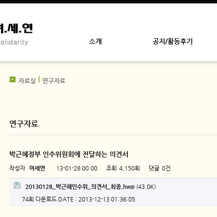
소개
공지/활동후기
자료실
연구자료
연구자료
박근혜정부 인수위원회에 전달하는 의견서
작성자
여세연
13-01-28 00:00
조회
4,150회
댓글
0건
페이지 정보
첨부파일
20130128_박근혜인수위_의견서_최종.hwp
(43.0K)
74회 다운로드
DATE : 2013-12-13 01:36:05