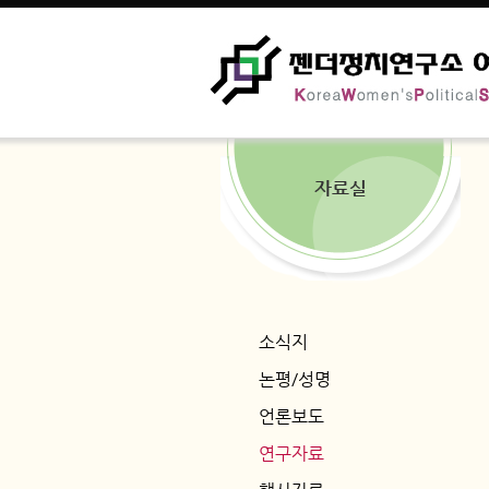
자료실
소식지
논평/성명
언론보도
연구자료