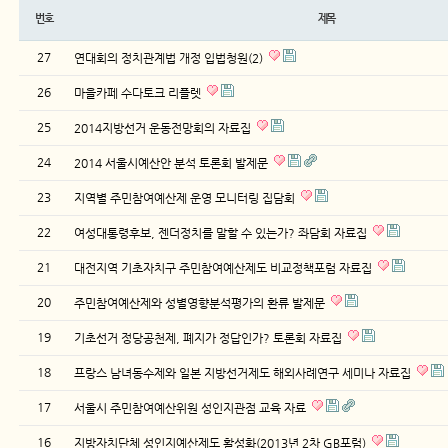
번호
제목
27
연대회의 정치관계법 개정 입법청원(2)
26
마을카페 수다토크 리플렛
25
2014지방선거 운동전망회의 자료집
24
2014 서울시예산안 분석 토론회 발제문
23
지역별 주민참여예산제 운영 모니터링 집담회
22
여성대통령후보, 젠더정치를 말할 수 있는가? 좌담회 자료집
21
대전지역 기초자치구 주민참여예산제도 비교정책포럼 자료집
20
주민참여예산제와 성별영향분석평가의 환류 발제문
19
기초선거 정당공천제, 폐지가 정답인가? 토론회 자료집
18
프랑스 남녀동수제와 일본 지방선거제도 해외사례연구 세미나 자료집
17
서울시 주민참여예산위원 성인지관점 교육 자료
16
지방자치단체 성인지예산제도 활성화(2013년 2차 GB포럼)