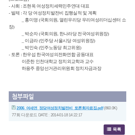
- 사회 : 조현옥 여성정치세력민주연대 대표
- 발제 : 각 당 여성정치발전비 집행실적 및 계획
_ 홍미영 (국회의원, 열린우리당 우리여성리더십센터 소
장)
_ 박순자 (국회의원, 한나라당 전국여성위원장)
_ 이금라 (민주당 서울시당 여성위원장)
_ 박인숙 (민주노동당 최고위원)
- 토론 : 한우섭 한국여성의전화연합 공동대표
이준한 인천대학교 정치외교학과 교수
하용주 중앙선거관리위원회 정치자금과장
첨부파일
2006_여세연_정당여성정치발전비_토론회자료집.pdf
(860.0K)
77회 다운로드
DATE : 2014-01-18 14:22:17
목록