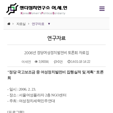
자료실
연구자료
▼
소식지
연구자료
논평/성명
2006년 정당여성정치발전비 토론회 자료집
언론보도
여세연
3,993회
0건
14-01-18 14:22
연구자료
본문
"정당 국고보조금 중 여성정치발전비 집행실적 및 계획" 토론
행사자료
회
카드뉴스
- 일시 : 2006. 2. 23.
- 장소 : 서울여성플라자 2층 NGO센터
정치에서의 여성폭력
- 주최 : 여성정치세력민주연대
영상자료
[프로그램]