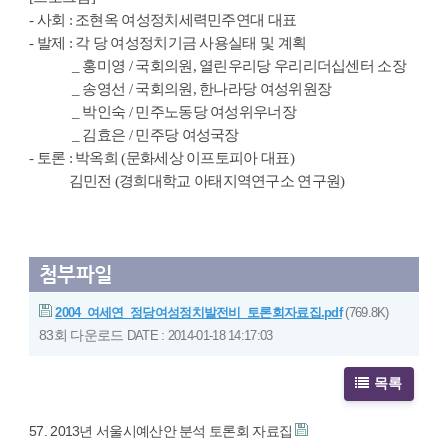
- 사회 : 조현옥 여성정치세력민주연대 대표
- 발제 : 각 당 여성정치기금 사용실태 및 계획
_ 홍미영 / 국회의원, 열린우리당 우리리더십센터 소장
_ 송영선 / 국회의원, 한나라당 여성위원장
_ 박인숙 / 민주노동당 여성위우너장
_ 김효은 / 민주당 여성국장
- 토론 : 박옥희 (문화세상 이프토피아 대표)
김민전 (경희대학교 아태지역연구소 연구원)
첨부파일
2004_여세연_정당여성정치발전비_토론회자료집.pdf
(769.8K)
83회 다운로드
DATE : 2014-01-18 14:17:03
목록
57. 2013년 서울시예산안 분석 토론회 자료집