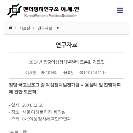
자료실
연구자료
▼
소식지
연구자료
논평/성명
2004년 정당여성정치발전비 토론회 자료집
언론보도
여세연
4,014회
0건
14-01-18 14:17
연구자료
본문
정당 국고보조그 중 여성정치발전기금 사용실태 및 집행계획
행사자료
에 관한 토론회
카드뉴스
- 일시 : 2004. 12. 20
- 장소 : 서울여성플라자 회의실
정치에서의 여성폭력
- 주최 : (사)여성정치세력민주연대
영상자료
[프로그램]