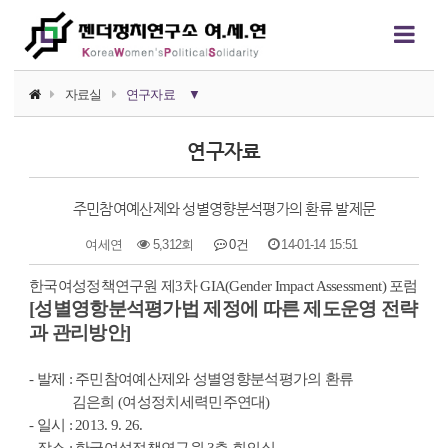
자료실
연구자료
▼
소식지
연구자료
논평/성명
주민참여예산제와 성별영향분석평가의 환류 발제문
언론보도
여세연
5,312회
0건
14-01-14 15:51
연구자료
본문
한국여성정책연구원 제3차 GIA(Gender Impact Assessment) 포럼
행사자료
[성별영항분석평가법 제정에 따른 제도운영 전략
과 관리방안]
카드뉴스
정치에서의 여성폭력
- 발제 : 주민참여예산제와 성별영향분석평가의 환류
김은희 (여성정치세력민주연대)
영상자료
- 일시 : 2013. 9. 26.