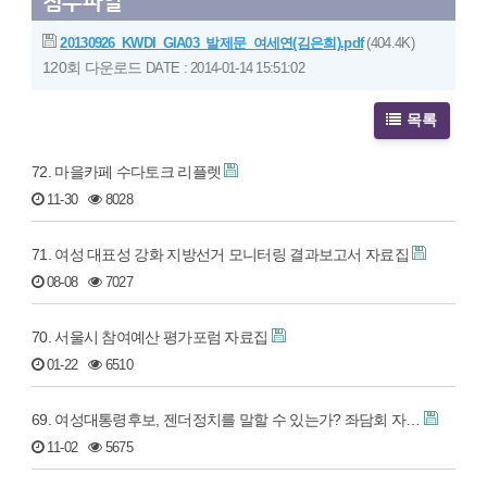
첨부파일
20130926_KWDI_GIA03_발제문_여세연(김은희).pdf
(404.4K)
120회 다운로드
DATE : 2014-01-14 15:51:02
목록
72. 마을카페 수다토크 리플렛
11-30
8028
71. 여성 대표성 강화 지방선거 모니터링 결과보고서 자료집
08-08
7027
70. 서울시 참여예산 평가포럼 자료집
01-22
6510
69. 여성대통령후보, 젠더정치를 말할 수 있는가? 좌담회 자…
11-02
5675