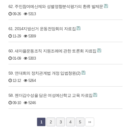
62. 주민참여예산제와 성별영향분석평가의 환류 발제문
09-26
5313
61. 2014지방선거 운동전망회의 자료집
11-29
5309
60. 새마을운동조직 지원조례에 관한 토론회 자료집
01-09
5303
59. 연대회의 정치관계법 개정 입법청원(2)
12-12
5264
58. 젠더감수성을 담은 여성예산학교 교육 자료집
09-10
5246
2
3
4
5
1