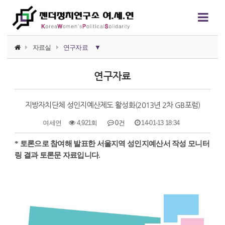
자료실
연구자료
▼
소식지
연구자료
논평/성명
지방자치단체 성인지예산제도 활성화(2013년 2차 GB포럼)
언론보도
여세연
4,921회
0건
14-01-13 18:34
연구자료
본문
* 토론으로 참여해 발표한 서울지역 성인지예산서 작성 모니터
행사자료
링 결과 토론문 자료입니다.
카드뉴스
정치에서의 여성폭력
영상자료