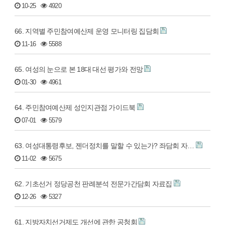
10-25
4920
66. 지역별 주민참여예산제 운영 모니터링 집담회
11-16
5588
65. 여성의 눈으로 본 18대 대선 평가와 전망
01-30
4961
64. 주민참여예산제 성인지관점 가이드북
07-01
5579
63. 여성대통령후보, 젠더정치를 말할 수 있는가? 좌담회 자…
11-02
5675
62. 기초선거 정당공천 판례분석 전문가간담회 자료집
12-26
5327
61. 지방자치선거제도 개선에 관한 공청회