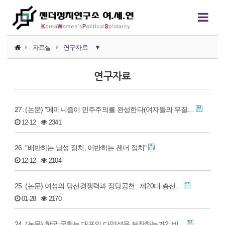
자료실
연구자료
▼
소식지
연구자료
논평/성명
27. (논문) "페미니즘이 민주주의를 완성한다(여자들의 무질…
언론보도
12-12
2341
연구자료
26. "배반하는 남성 정치, 이반하는 젠더 정치"
행사자료
12-12
2104
카드뉴스
25. (논문) 여성의 당선경쟁력과 정당공천 : 제20대 총선…
정치에서의 여성폭력
01-28
2170
영상자료
24. (논문) 한국 국회는 대표의 다양성을 보장하는가?: 비…