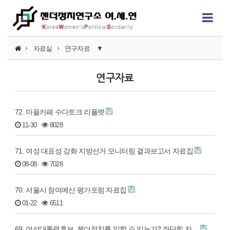
자료실
연구자료
▼
소식지
연구자료
논평/성명
72. 마을카페 수다토크 리플렛
언론보도
11-30
8028
연구자료
71. 여성 대표성 강화 지방선거 모니터링 결과보고서 자료집
행사자료
08-08
7028
카드뉴스
70. 서울시 참여예산 평가포럼 자료집
정치에서의 여성폭력
01-22
6511
영상자료
69. 여성대통령후보, 젠더정치를 말할 수 있는가? 좌담회 자…