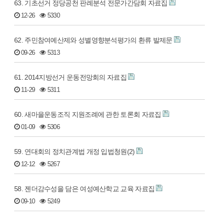
63. 기초선거 정당공천 판례분석 전문가간담회 자료집
12-26
5330
62. 주민참여예산제와 성별영향분석평가의 환류 발제문
09-26
5313
61. 2014지방선거 운동전망회의 자료집
11-29
5311
60. 새마을운동조직 지원조례에 관한 토론회 자료집
01-09
5306
59. 연대회의 정치관계법 개정 입법청원(2)
12-12
5267
58. 젠더감수성을 담은 여성예산학교 교육 자료집
09-10
5249