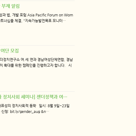
국 부재 알림
 개발 포럼 Asia Pacific Forum on Wom
D)과 파트너십을 체결, "지속가능발전목표 모니터…
참여단 모집
더정치연구소 여.세.연과 경남여성단체연합, 경남
정치 확대를 위한 캠페인을 진행하고자 합니다. 시
더와 정치사회 세미나] 젠더정책과 여…
표성의 정치사회적 동학 일시: 8월 9일~23일
: bit.ly/gender_aug &n…