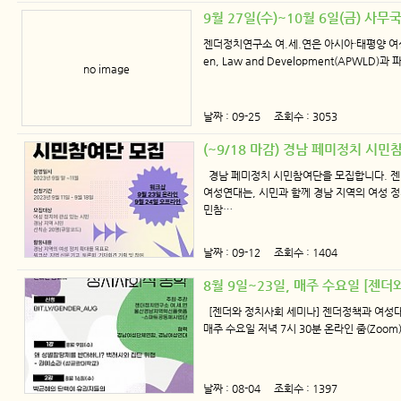
9월 27일(수)~10월 6일(금) 사무
젠더정치연구소 여.세.연은 아시아·태평양 여성과 법,
en, Law and Development(APWL
no image
날짜 : 09-25 조회수 : 3053
(~9/18 마감) 경남 페미정치 시민
경남 페미정치 시민참여단을 모집합니다. 젠
여성연대는, 시민과 함께 경남 지역의 여성 
민참…
날짜 : 09-12 조회수 : 1404
8월 9일~23일, 매주 수요일 [젠
[젠더와 정치사회 세미나] 젠더정책과 여성대
매주 수요일 저녁 7시 30분 온라인 줌(Zoom) 신청
날짜 : 08-04 조회수 : 1397