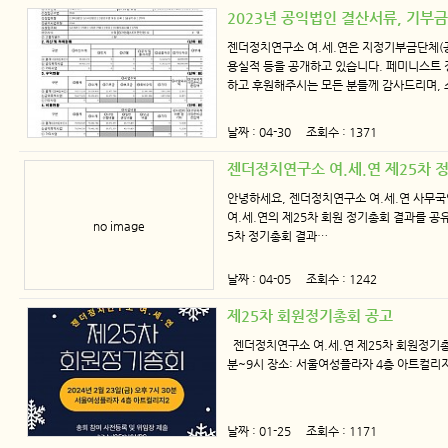
2023년 공익법인 결산서류, 기부
젠더정치연구소 여.세.연은 지정기부금단체(공
용실적 등을 공개하고 있습니다. 페미니스트 
하고 후원해주시는 모든 분들께 감사드리며, 
날짜 : 04-30 조회수 : 1371
젠더정치연구소 여.세.연 제25차 
안녕하세요, 젠더정치연구소 여.세.연 사무국
여.세.연의 제25차 회원 정기총회 결과를 공
no image
5차 정기총회 결과…
날짜 : 04-05 조회수 : 1242
제25차 회원정기총회 공고
젠더정치연구소 여.세.연 제25차 회원정기총회 공
분~9시 장소: 서울여성플라자 4층 아트컬리
날짜 : 01-25 조회수 : 1171