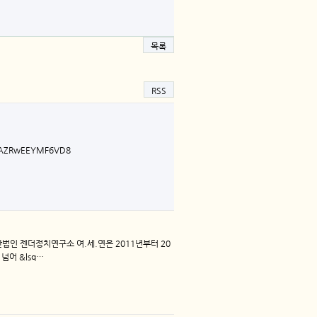
목록
RSS
amAZRwEEYMF6VD8
단법인 젠더정치연구소 여.세.연은 2011년부터 20
넘어 &lsq…