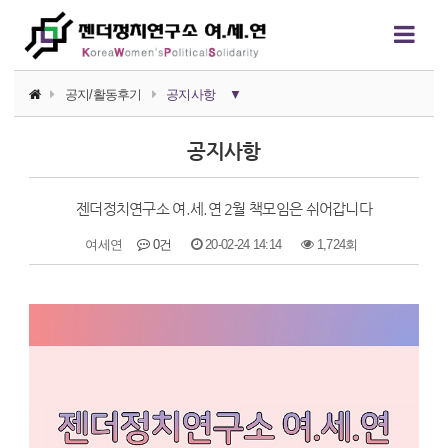
공지/활동후기
공지사항
▼
공지사항
공지사항
활동후기
젠더정치연구소 여.세.연 2월 책모임은 쉬어갑니다
활동가 소식
여세연
0건
20-02-24 14:14
1,724회
본문