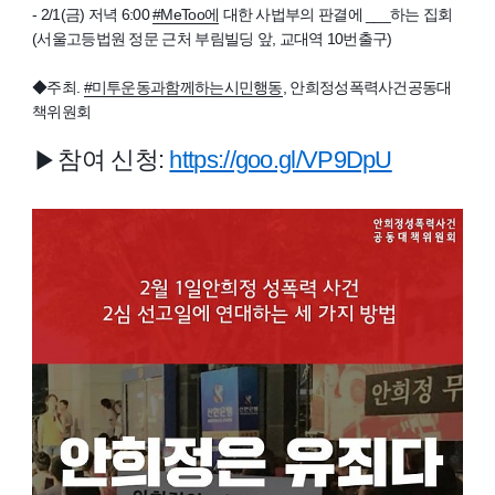
- 2/1(금) 저녁 6:00
#MeToo에
대한 사법부의 판결에 ___하는 집회
(서울고등법원 정문 근처 부림빌딩 앞, 교대역 10번출구)
◆주최.
#미투운동과함께하는시민행동
, 안희정성폭력사건공동대
책위원회
참여 신청:
https://goo.gl/VP9DpU
▶