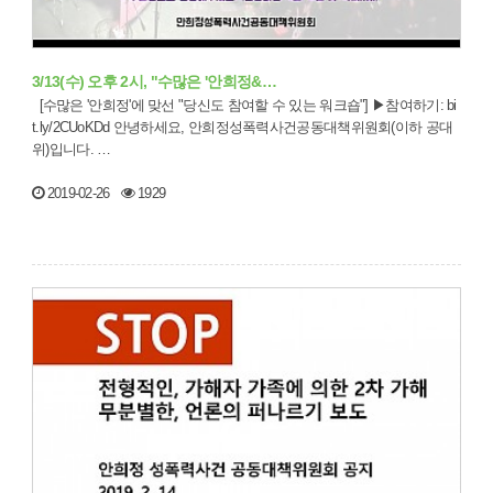
3/13(수) 오후 2시, "수많은 '안희정&…
[수많은 '안희정'에 맞선 "당신도 참여할 수 있는 워크숍"] ▶참여하기: bi
t.ly/2CUoKDd 안녕하세요, 안희정성폭력사건공동대책위원회(이하 공대
위)입니다. …
2019-02-26
1929